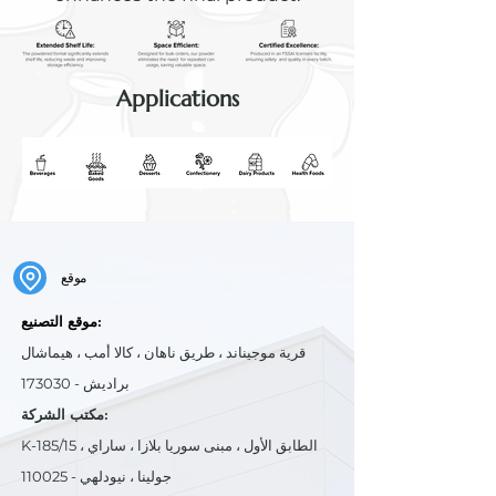
Applications
موقع
موقع التصنيع:
قرية موجيناند ، طريق ناهان ، كالا أمب ، هيماشال
براديش - 173030
مكتب الشركة:
K-185/15 ، الطابق الأول ، مبنى سوريا بلازا ، ساراي
جولينا ، نيودلهي - 110025