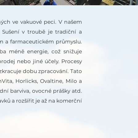
ných ve vakuové peci. V našem
Sušení v troubě je tradiční a
kém a farmaceutickém průmyslu.
ba méně energie, což snižuje
rodej nebo jiné účely. Procesy
 zkracuje dobu zpracování. Tato
ita, Horlicks, Ovaltine, Milo a
odní barviva, ovocné prášky atd.
ů a rozšířit je až na komerční