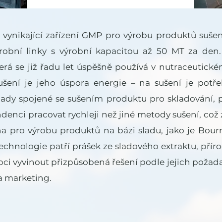
 vynikající zařízení GMP pro výrobu produktů suše
robní linky s výrobní kapacitou až 50 MT za den. 
erá se již řadu let úspěšně používá v nutraceutic
šení je jeho úspora energie – na sušení je potře
dy spojené se sušením produktu pro skladování, p
denci pracovat rychleji než jiné metody sušení, což
a pro výrobu produktů na bázi sladu, jako je BournV
 technologie patří prášek ze sladového extraktu, přír
vyvinout přizpůsobená řešení podle jejich požadavk
a marketing.