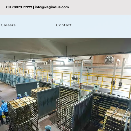
+91 78079 77177
|
info@kagindus.com
Careers
Contact