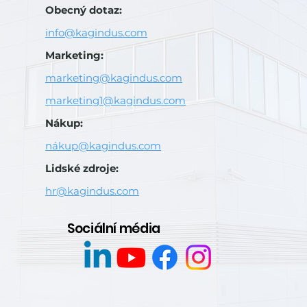
Obecný dotaz:
info@kagindus.com
Marketing:
marketing@kagindus.com
marketing1@kagindus.com
Nákup:
nákup@kagindus.com
Lidské zdroje:
hr@kagindus.com
Sociální média