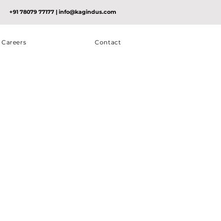
+91 78079 77177
|
info@kagindus.com
Careers
Contact