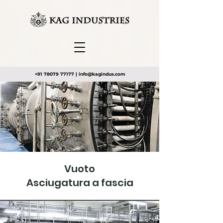
+91 78079 77177
|
info@kagindus.com
Vuoto
Asciugatura a fascia