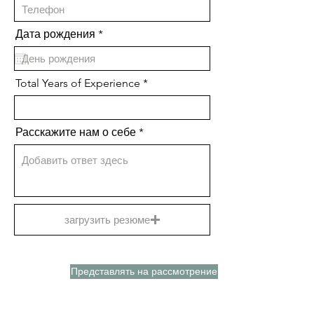
r
Дата рождения
*
e
q
u
i
Total Years of Experience
r
e
d
Расскажите нам о себе
загрузить резюме
Представлять на рассмотрение