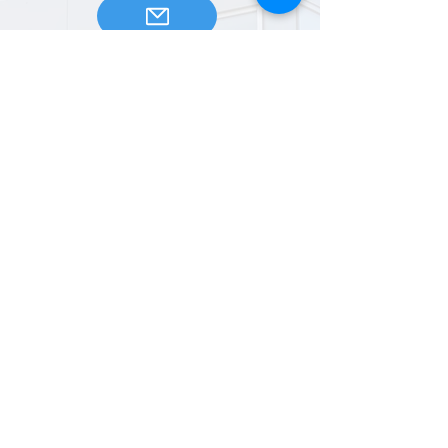
Email
Allgemeine Anfrage:
info@kagindus.com
Marketing:
marketing@kagindus.com
marketing1@kagindus.com
Kaufen:
kauf@kagindus.com
Humanressourcen:
hr@kagindus.com
Sozialen Medien