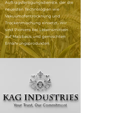
Auftragsfertigungsdienste, der die
neuesten Technologien wie
Vakuumofentrocknung und
Trockenmischung einsetzt. Wir
sind Pioniere bei Lebensmitteln
auf Malzbasis und gemischten
Ernährungsprodukten.