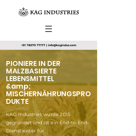
+91 78079 77177
|
info@kagindus.com
PIONIERE IN DER
MALZBASIERTE
LEBENSMITTEL
&amp;
MISCHERNÄHRUNGSPRO
DUKTE
KAG Industries wurde 2015
gegründet und ist ein End-to-End-
Dienstleister für