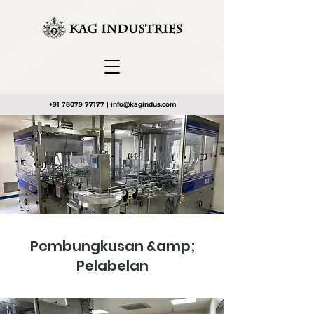
+91 78079 77177
|
info@kagindus.com
Pembungkusan &amp;
Pelabelan