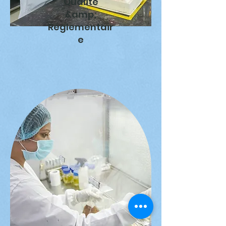
Qualité
&amp;
Réglementair
e