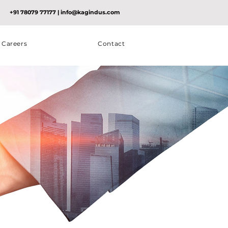
+91 78079 77177
|
info@kagindus.com
Careers
Contact