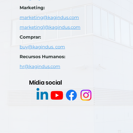
Marketing:
marketing@kagindus.com
marketing1@kagindus.com
Comprar:
buy@kagindus. com
Recursos Humanos:
hr@kagindus.com
Mídia social